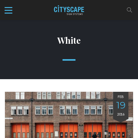
White
FEB
19
2016